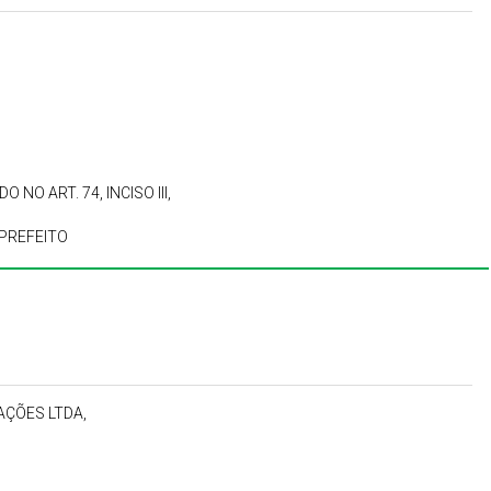
NO ART. 74, INCISO III,
 PREFEITO
AÇÕES LTDA,