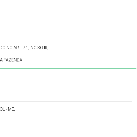
NO ART. 74, INCISO III,
DA FAZENDA
L - ME,