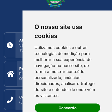
NOVA BASSANO
RIO GRANDE DO SUL
O nosso site usa
cookies
Atendimento
Segunda a Sexta: 8h às 11h30min (manhã);
Utilizamos cookies e outras
13h30min às 17h (tarde)
tecnologias de medição para
melhorar a sua experiência de
navegação no nosso site, de
Prefeitura Municipal
forma a mostrar conteúdo
Rua Silva Jardim, 505 - Bairro Centro - CEP: 95340-
personalizado, anúncios
000
direcionados, analisar o tráfego
do site e entender de onde vêm
os visitantes.
Contato
(54) 3273-1649 ou (54) 3273-1150
Concordo