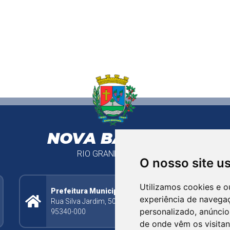
NOVA BASSANO
RIO GRANDE DO SUL
Prefeitura Municipal
Rua Silva Jardim, 505 - Bairro Centro - CEP:
95340-000
O nosso site u
Utilizamos cookies e o
experiência de navega
ova Bassano/RS
personalizado, anúncios
de onde vêm os visitan