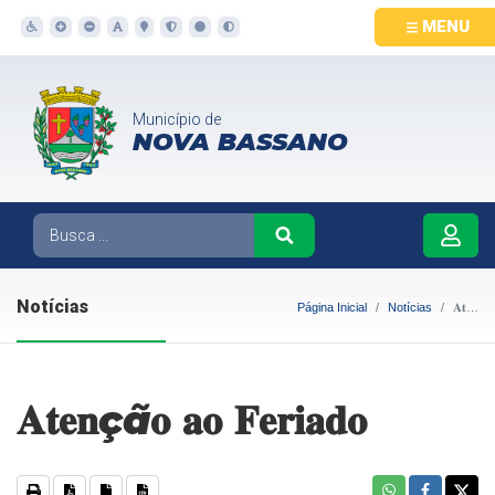
MENU
Município de
NOVA BASSANO
Notícias
Página Inicial
Notícias
𝐀𝐭𝐞𝐧çã𝐨 𝐚𝐨 𝐅𝐞𝐫𝐢𝐚𝐝𝐨
𝐀𝐭𝐞𝐧çã𝐨 𝐚𝐨 𝐅𝐞𝐫𝐢𝐚𝐝𝐨