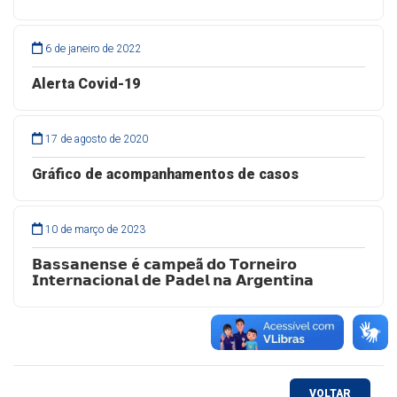
6 de janeiro de 2022
Alerta Covid-19
17 de agosto de 2020
Gráfico de acompanhamentos de casos
10 de março de 2023
𝗕𝗮𝘀𝘀𝗮𝗻𝗲𝗻𝘀𝗲 é 𝗰𝗮𝗺𝗽𝗲ã 𝗱𝗼 𝗧𝗼𝗿𝗻𝗲𝗶𝗿𝗼
𝗜𝗻𝘁𝗲𝗿𝗻𝗮𝗰𝗶𝗼𝗻𝗮𝗹 𝗱𝗲 𝗣𝗮𝗱𝗲𝗹 𝗻𝗮 𝗔𝗿𝗴𝗲𝗻𝘁𝗶𝗻𝗮
VOLTAR