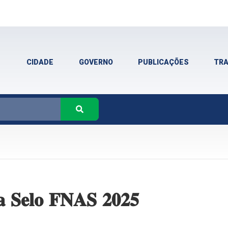
CIDADE
GOVERNO
PUBLICAÇÕES
TR
𝐚 𝐒𝐞𝐥𝐨 𝐅𝐍𝐀𝐒 𝟐𝟎𝟐𝟓