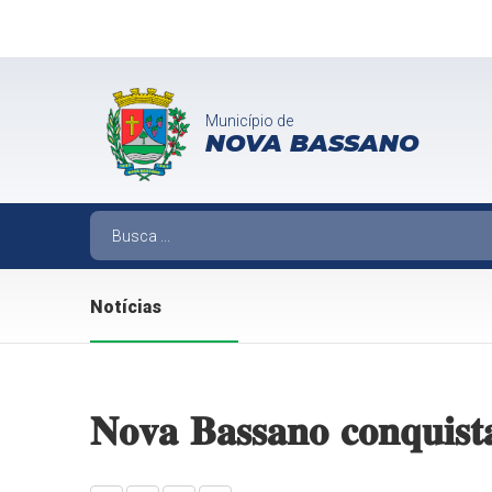
Município de
NOVA BASSANO
Notícias
𝐍𝐨𝐯𝐚 𝐁𝐚𝐬𝐬𝐚𝐧𝐨 𝐜𝐨𝐧𝐪𝐮𝐢𝐬