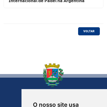
𝗜𝗻𝘁𝗲𝗿𝗻𝗮𝗰𝗶𝗼𝗻𝗮𝗹 𝗱𝗲 𝗣𝗮𝗱𝗲𝗹 𝗻𝗮 𝗔𝗿𝗴𝗲𝗻𝘁𝗶𝗻𝗮
VOLTAR
NOVA BASSANO
RIO GRANDE DO SUL
O nosso site usa