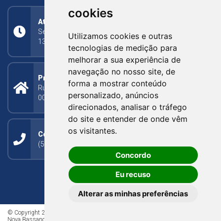
cookies
Atendimento
Segunda a Sexta: 8h às 11h30min (manhã);
Utilizamos cookies e outras
13h30min às 17h (tarde)
tecnologias de medição para
melhorar a sua experiência de
navegação no nosso site, de
Prefeitura Municipal
forma a mostrar conteúdo
Rua Silva Jardim, 505 - Bairro Centro - CEP: 95340-
personalizado, anúncios
000
direcionados, analisar o tráfego
do site e entender de onde vêm
os visitantes.
Contato
(54) 3273-1649 ou (54) 3273-1150
Concordo
Eu recuso
Alterar as minhas preferências
© Copyright 2026 - Todos os direitos reservados à Prefeitura de
Nova Bassano/RS