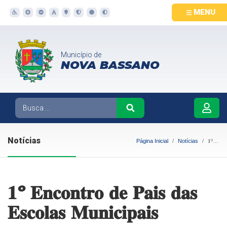
MENU
Município de
NOVA BASSANO
Notícias
Página Inicial
Notícias
𝟏º 𝐄𝐧𝐜𝐨𝐧𝐭𝐫𝐨 𝐝𝐞 𝐏𝐚𝐢𝐬 𝐝𝐚𝐬 𝐄𝐬𝐜𝐨𝐥𝐚𝐬 𝐌𝐮𝐧𝐢𝐜𝐢𝐩𝐚𝐢𝐬
𝟏º 𝐄𝐧𝐜𝐨𝐧𝐭𝐫𝐨 𝐝𝐞 𝐏𝐚𝐢𝐬 𝐝𝐚𝐬
𝐄𝐬𝐜𝐨𝐥𝐚𝐬 𝐌𝐮𝐧𝐢𝐜𝐢𝐩𝐚𝐢𝐬