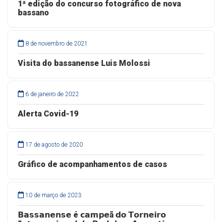
1ª edição do concurso fotográfico de nova
bassano
8 de novembro de 2021
Visita do bassanense Luis Molossi
6 de janeiro de 2022
Alerta Covid-19
17 de agosto de 2020
Gráfico de acompanhamentos de casos
10 de março de 2023
𝗕𝗮𝘀𝘀𝗮𝗻𝗲𝗻𝘀𝗲 é 𝗰𝗮𝗺𝗽𝗲ã 𝗱𝗼 𝗧𝗼𝗿𝗻𝗲𝗶𝗿𝗼