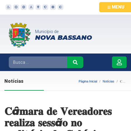
MENU
Município de
NOVA BASSANO
Notícias
Página Inicial
Notícias
𝐂â𝐦𝐚𝐫𝐚 𝐝𝐞 𝐕𝐞𝐫𝐞𝐚𝐝𝐨𝐫𝐞𝐬 𝐫𝐞𝐚𝐥𝐢𝐳𝐚 𝐬𝐞𝐬𝐬ã𝐨 𝐧𝐨 𝐚𝐮𝐝𝐢𝐭ó𝐫𝐢𝐨 𝐝𝐨 𝐂𝐨𝐥é𝐠𝐢𝐨 𝐂𝐨𝐥𝐛𝐚𝐜𝐡𝐢𝐧𝐢
𝐂â𝐦𝐚𝐫𝐚 𝐝𝐞 𝐕𝐞𝐫𝐞𝐚𝐝𝐨𝐫𝐞𝐬
𝐫𝐞𝐚𝐥𝐢𝐳𝐚 𝐬𝐞𝐬𝐬ã𝐨 𝐧𝐨