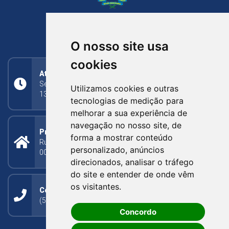
NOVA BASSANO
RIO GRANDE DO SUL
O nosso site usa
cookies
Atendimento
Segunda a Sexta: 8h às 11h30min (manhã);
Utilizamos cookies e outras
13h30min às 17h (tarde)
tecnologias de medição para
melhorar a sua experiência de
navegação no nosso site, de
Prefeitura Municipal
forma a mostrar conteúdo
Rua Silva Jardim, 505 - Bairro Centro - CEP: 95340-
personalizado, anúncios
000
direcionados, analisar o tráfego
do site e entender de onde vêm
os visitantes.
Contato
(54) 3273-1649 ou (54) 3273-1150
Concordo