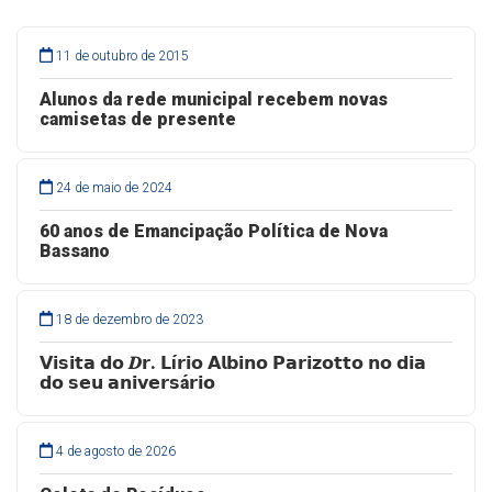
11 de outubro de 2015
Alunos da rede municipal recebem novas
camisetas de presente
24 de maio de 2024
60 anos de Emancipação Política de Nova
Bassano
18 de dezembro de 2023
𝗩𝗶𝘀𝗶𝘁𝗮 𝗱𝗼 𝑫𝗿. 𝗟í𝗿𝗶𝗼 𝗔𝗹𝗯𝗶𝗻𝗼 𝗣𝗮𝗿𝗶𝘇𝗼𝘁𝘁𝗼 𝗻𝗼 𝗱𝗶𝗮
𝗱𝗼 𝘀𝗲𝘂 𝗮𝗻𝗶𝘃𝗲𝗿𝘀á𝗿𝗶𝗼
4 de agosto de 2026