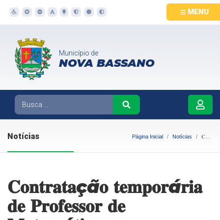
MENU
Município de
NOVA BASSANO
Notícias
Página Inicial
Notícias
𝐂𝐨𝐧𝐭𝐫𝐚𝐭𝐚çã𝐨 𝐭𝐞𝐦𝐩𝐨𝐫á𝐫𝐢𝐚 𝐝𝐞 𝐏𝐫𝐨𝐟𝐞𝐬𝐬𝐨𝐫 𝐝𝐞 𝐌𝐚𝐭𝐞𝐦á𝐭𝐢𝐜𝐚
𝐂𝐨𝐧𝐭𝐫𝐚𝐭𝐚çã𝐨 𝐭𝐞𝐦𝐩𝐨𝐫á𝐫𝐢𝐚
𝐝𝐞 𝐏𝐫𝐨𝐟𝐞𝐬𝐬𝐨𝐫 𝐝𝐞