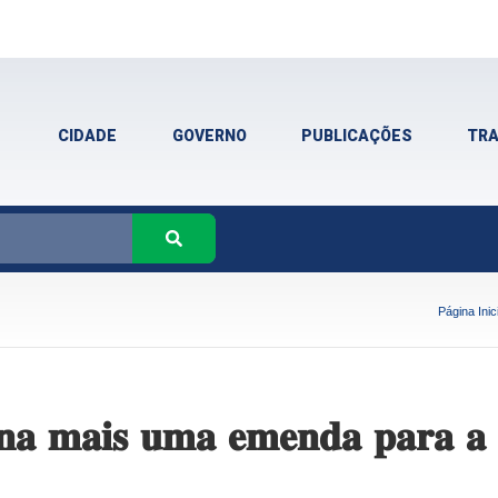
CIDADE
GOVERNO
PUBLICAÇÕES
TR
Página Inici
𝐭𝐢𝐧𝐚 𝐦𝐚𝐢𝐬 𝐮𝐦𝐚 𝐞𝐦𝐞𝐧𝐝𝐚 𝐩𝐚𝐫𝐚 