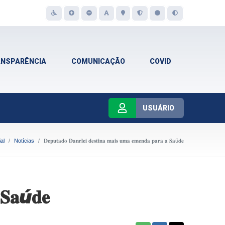
ANSPARÊNCIA
COMUNICAÇÃO
COVID
USUÁRIO
al
Notícias
𝐃𝐞𝐩𝐮𝐭𝐚𝐝𝐨 𝐃𝐚𝐧𝐫𝐥𝐞𝐢 𝐝𝐞𝐬𝐭𝐢𝐧𝐚 𝐦𝐚𝐢𝐬 𝐮𝐦𝐚 𝐞𝐦𝐞𝐧𝐝𝐚 𝐩𝐚𝐫𝐚 𝐚 𝐒𝐚ú𝐝𝐞
 𝐒𝐚ú𝐝𝐞