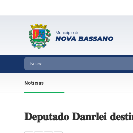
Município de
NOVA BASSANO
Notícias
𝐃𝐞𝐩𝐮𝐭𝐚𝐝𝐨 𝐃𝐚𝐧𝐫𝐥𝐞𝐢 𝐝𝐞𝐬