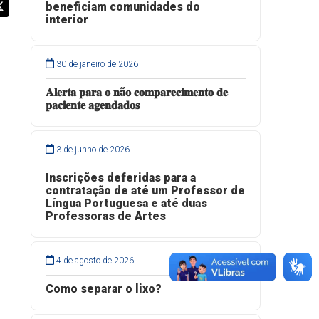
beneficiam comunidades do
interior
30 de janeiro de 2026
𝐀𝐥𝐞𝐫𝐭𝐚 𝐩𝐚𝐫𝐚 𝐨 𝐧ã𝐨 𝐜𝐨𝐦𝐩𝐚𝐫𝐞𝐜𝐢𝐦𝐞𝐧𝐭𝐨 𝐝𝐞
𝐩𝐚𝐜𝐢𝐞𝐧𝐭𝐞 𝐚𝐠𝐞𝐧𝐝𝐚𝐝𝐨𝐬
3 de junho de 2026
Inscrições deferidas para a
contratação de até um Professor de
Língua Portuguesa e até duas
Professoras de Artes
4 de agosto de 2026
Como separar o lixo?