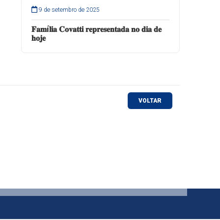
9 de setembro de 2025
𝐅𝐚𝐦í𝐥𝐢𝐚 𝐂𝐨𝐯𝐚𝐭𝐭𝐢 𝐫𝐞𝐩𝐫𝐞𝐬𝐞𝐧𝐭𝐚𝐝𝐚 𝐧𝐨 𝐝𝐢𝐚 𝐝𝐞
𝐡𝐨𝐣𝐞
VOLTAR