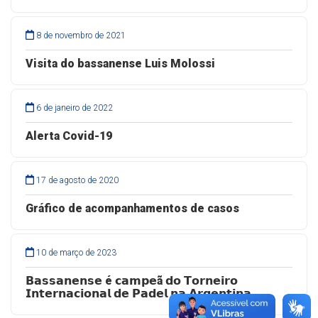
8 de novembro de 2021
Visita do bassanense Luis Molossi
6 de janeiro de 2022
Alerta Covid-19
17 de agosto de 2020
Gráfico de acompanhamentos de casos
10 de março de 2023
𝗕𝗮𝘀𝘀𝗮𝗻𝗲𝗻𝘀𝗲 é 𝗰𝗮𝗺𝗽𝗲ã 𝗱𝗼 𝗧𝗼𝗿𝗻𝗲𝗶𝗿𝗼
𝗜𝗻𝘁𝗲𝗿𝗻𝗮𝗰𝗶𝗼𝗻𝗮𝗹 𝗱𝗲 𝗣𝗮𝗱𝗲𝗹 𝗻𝗮 𝗔𝗿𝗴𝗲𝗻𝘁𝗶𝗻𝗮