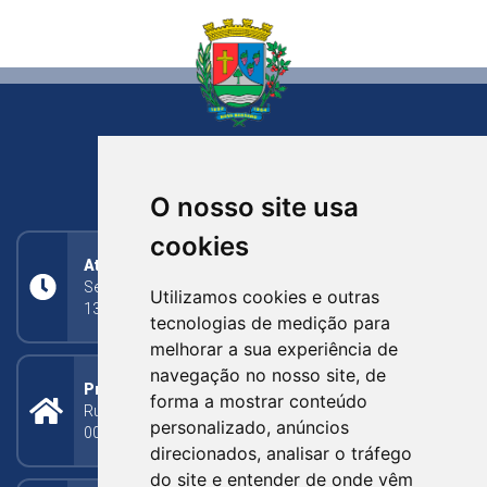
NOVA BASSANO
RIO GRANDE DO SUL
O nosso site usa
cookies
Atendimento
Segunda a Sexta: 8h às 11h30min (manhã);
Utilizamos cookies e outras
13h30min às 17h (tarde)
tecnologias de medição para
melhorar a sua experiência de
navegação no nosso site, de
Prefeitura Municipal
forma a mostrar conteúdo
Rua Silva Jardim, 505 - Bairro Centro - CEP: 95340-
personalizado, anúncios
000
direcionados, analisar o tráfego
do site e entender de onde vêm