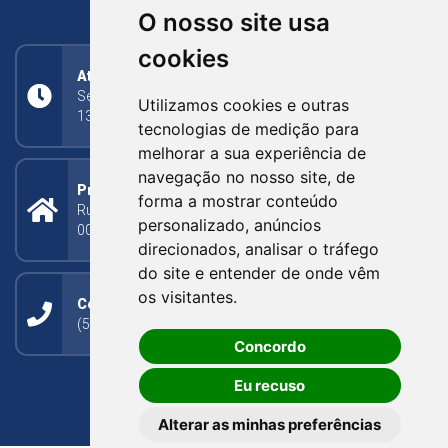
RIO GRANDE DO SUL
O nosso site usa
cookies
Atendimento
Segunda a Sexta: 8h às 11h30min (manhã);
Utilizamos cookies e outras
13h30min às 17h (tarde)
tecnologias de medição para
melhorar a sua experiência de
navegação no nosso site, de
Prefeitura Municipal
forma a mostrar conteúdo
Rua Silva Jardim, 505 - Bairro Centro - CEP: 95340-
personalizado, anúncios
000
direcionados, analisar o tráfego
do site e entender de onde vêm
os visitantes.
Contato
(54) 3273-1649 ou (54) 3273-1150
Concordo
Eu recuso
Alterar as minhas preferências