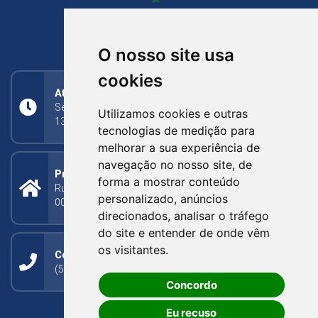
NOVA BASSANO
RIO GRANDE DO SUL
O nosso site usa
cookies
Atendimento
Segunda a Sexta: 8h às 11h30min (manhã);
Utilizamos cookies e outras
13h30min às 17h (tarde)
tecnologias de medição para
melhorar a sua experiência de
navegação no nosso site, de
Prefeitura Municipal
forma a mostrar conteúdo
Rua Silva Jardim, 505 - Bairro Centro - CEP: 95340-
personalizado, anúncios
000
direcionados, analisar o tráfego
do site e entender de onde vêm
os visitantes.
Contato
(54) 3273-1649 ou (54) 3273-1150
Concordo
Eu recuso