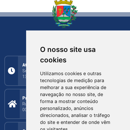
NOVA BASSANO
RIO GRANDE DO SUL
O nosso site usa
cookies
Atendimento
Segunda a Sexta: 8h às 11h30min (manhã);
Utilizamos cookies e outras
13h30min às 17h (tarde)
tecnologias de medição para
melhorar a sua experiência de
navegação no nosso site, de
Prefeitura Municipal
forma a mostrar conteúdo
Rua Silva Jardim, 505 - Bairro Centro - CEP: 95340-
personalizado, anúncios
000
direcionados, analisar o tráfego
do site e entender de onde vêm
os visitantes.