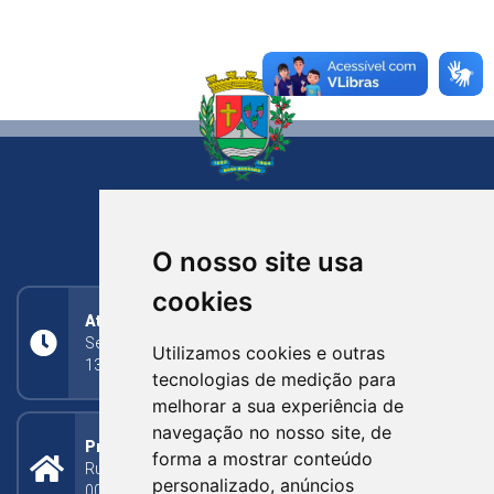
NOVA BASSANO
RIO GRANDE DO SUL
O nosso site usa
cookies
Atendimento
Segunda a Sexta: 8h às 11h30min (manhã);
Utilizamos cookies e outras
13h30min às 17h (tarde)
tecnologias de medição para
melhorar a sua experiência de
navegação no nosso site, de
Prefeitura Municipal
forma a mostrar conteúdo
Rua Silva Jardim, 505 - Bairro Centro - CEP: 95340-
personalizado, anúncios
000