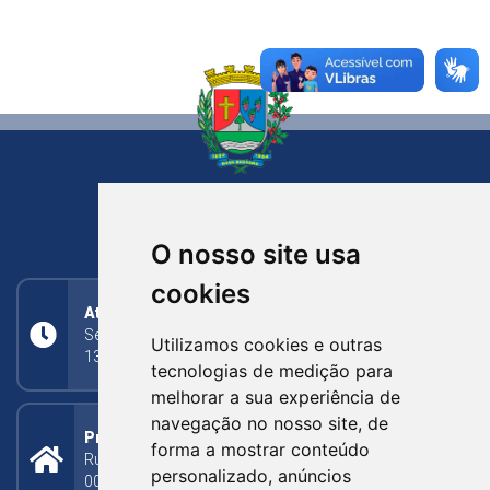
NOVA BASSANO
RIO GRANDE DO SUL
O nosso site usa
cookies
Atendimento
Segunda a Sexta: 8h às 11h30min (manhã);
Utilizamos cookies e outras
13h30min às 17h (tarde)
tecnologias de medição para
melhorar a sua experiência de
navegação no nosso site, de
Prefeitura Municipal
forma a mostrar conteúdo
Rua Silva Jardim, 505 - Bairro Centro - CEP: 95340-
personalizado, anúncios
000