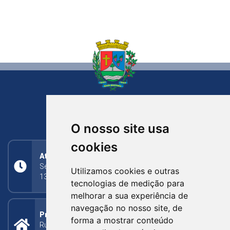
NOVA BASSANO
RIO GRANDE DO SUL
O nosso site usa
cookies
Atendimento
Segunda a Sexta: 8h às 11h30min (manhã);
Utilizamos cookies e outras
13h30min às 17h (tarde)
tecnologias de medição para
melhorar a sua experiência de
navegação no nosso site, de
Prefeitura Municipal
forma a mostrar conteúdo
Rua Silva Jardim, 505 - Bairro Centro - CEP: 95340-