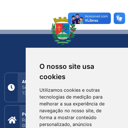
NOVA BASSANO
RIO GRANDE DO SUL
O nosso site usa
cookies
Atendimento
Segunda a Sexta: 8h às 11h30min (manhã);
Utilizamos cookies e outras
13h30min às 17h (tarde)
tecnologias de medição para
melhorar a sua experiência de
navegação no nosso site, de
Prefeitura Municipal
forma a mostrar conteúdo
Rua Silva Jardim, 505 - Bairro Centro - CEP: 95340-
personalizado, anúncios
000