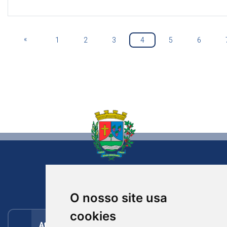
«
1
2
3
4
5
6
NOVA BASSANO
RIO GRANDE DO SUL
O nosso site usa
cookies
Atendimento