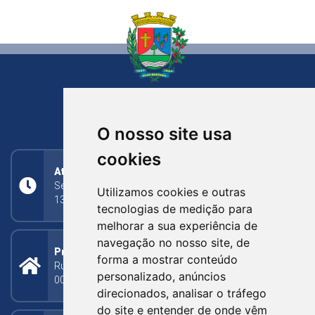
NOVA BASSANO
RIO GRANDE DO SUL
O nosso site usa
cookies
Atendimento
Segunda a Sexta: 8h às 11h30min (manhã);
Utilizamos cookies e outras
13h30min às 17h (tarde)
tecnologias de medição para
melhorar a sua experiência de
navegação no nosso site, de
Prefeitura Municipal
forma a mostrar conteúdo
Rua Silva Jardim, 505 - Bairro Centro - CEP: 95340-
personalizado, anúncios
000
direcionados, analisar o tráfego
do site e entender de onde vêm