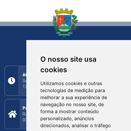
NOVA BASSANO
RIO GRANDE DO SUL
O nosso site usa
cookies
Atendimento
Segunda a Sexta: 8h às 11h30min (manhã);
Utilizamos cookies e outras
13h30min às 17h (tarde)
tecnologias de medição para
melhorar a sua experiência de
navegação no nosso site, de
Prefeitura Municipal
forma a mostrar conteúdo
Rua Silva Jardim, 505 - Bairro Centro - CEP: 95340-
personalizado, anúncios
000
direcionados, analisar o tráfego