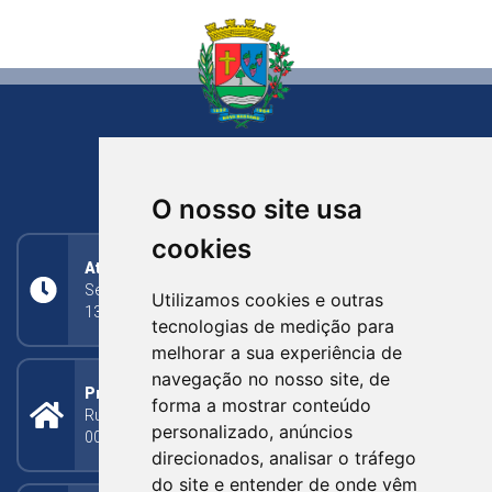
NOVA BASSANO
RIO GRANDE DO SUL
O nosso site usa
cookies
Atendimento
Segunda a Sexta: 8h às 11h30min (manhã);
Utilizamos cookies e outras
13h30min às 17h (tarde)
tecnologias de medição para
melhorar a sua experiência de
navegação no nosso site, de
Prefeitura Municipal
forma a mostrar conteúdo
Rua Silva Jardim, 505 - Bairro Centro - CEP: 95340-
personalizado, anúncios
000
direcionados, analisar o tráfego
do site e entender de onde vêm