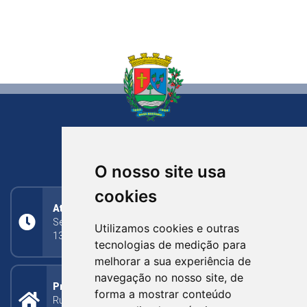
NOVA BASSANO
RIO GRANDE DO SUL
O nosso site usa
cookies
Atendimento
Segunda a Sexta: 8h às 11h30min (manhã);
Utilizamos cookies e outras
13h30min às 17h (tarde)
tecnologias de medição para
melhorar a sua experiência de
navegação no nosso site, de
Prefeitura Municipal
forma a mostrar conteúdo
Rua Silva Jardim, 505 - Bairro Centro - CEP: 95340-