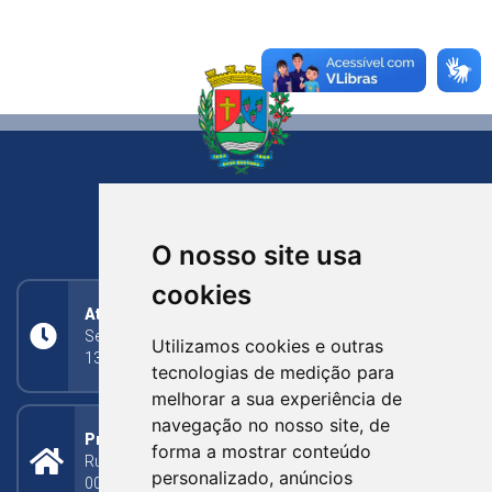
NOVA BASSANO
RIO GRANDE DO SUL
O nosso site usa
cookies
Atendimento
Segunda a Sexta: 8h às 11h30min (manhã);
Utilizamos cookies e outras
13h30min às 17h (tarde)
tecnologias de medição para
melhorar a sua experiência de
navegação no nosso site, de
Prefeitura Municipal
forma a mostrar conteúdo
Rua Silva Jardim, 505 - Bairro Centro - CEP: 95340-
personalizado, anúncios
000