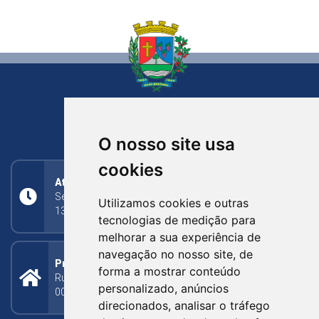
NOVA BASSANO
RIO GRANDE DO SUL
O nosso site usa
cookies
Atendimento
Segunda a Sexta: 8h às 11h30min (manhã);
Utilizamos cookies e outras
13h30min às 17h (tarde)
tecnologias de medição para
melhorar a sua experiência de
navegação no nosso site, de
Prefeitura Municipal
forma a mostrar conteúdo
Rua Silva Jardim, 505 - Bairro Centro - CEP: 95340-
personalizado, anúncios
000
direcionados, analisar o tráfego