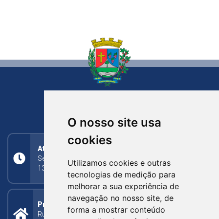
NOVA BASSANO
RIO GRANDE DO SUL
O nosso site usa
cookies
Atendimento
Segunda a Sexta: 8h às 11h30min (manhã);
Utilizamos cookies e outras
13h30min às 17h (tarde)
tecnologias de medição para
melhorar a sua experiência de
navegação no nosso site, de
Prefeitura Municipal
forma a mostrar conteúdo
Rua Silva Jardim, 505 - Bairro Centro - CEP: 95340-