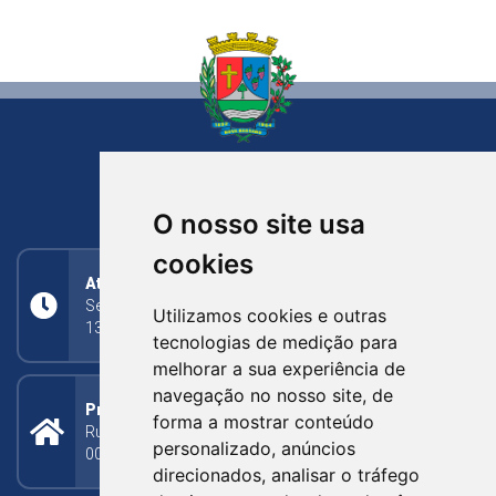
NOVA BASSANO
RIO GRANDE DO SUL
O nosso site usa
cookies
Atendimento
Segunda a Sexta: 8h às 11h30min (manhã);
Utilizamos cookies e outras
13h30min às 17h (tarde)
tecnologias de medição para
melhorar a sua experiência de
navegação no nosso site, de
Prefeitura Municipal
forma a mostrar conteúdo
Rua Silva Jardim, 505 - Bairro Centro - CEP: 95340-
personalizado, anúncios
000
direcionados, analisar o tráfego