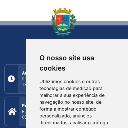
NOVA BASSANO
RIO GRANDE DO SUL
O nosso site usa
cookies
Atendimento
Segunda a Sexta: 8h às 11h30min (manhã);
Utilizamos cookies e outras
13h30min às 17h (tarde)
tecnologias de medição para
melhorar a sua experiência de
navegação no nosso site, de
Prefeitura Municipal
forma a mostrar conteúdo
Rua Silva Jardim, 505 - Bairro Centro - CEP: 95340-
personalizado, anúncios
000
direcionados, analisar o tráfego