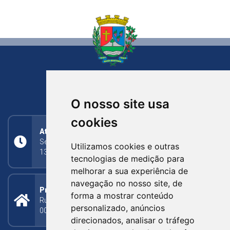
NOVA BASSANO
RIO GRANDE DO SUL
O nosso site usa
cookies
Atendimento
Segunda a Sexta: 8h às 11h30min (manhã);
Utilizamos cookies e outras
13h30min às 17h (tarde)
tecnologias de medição para
melhorar a sua experiência de
navegação no nosso site, de
Prefeitura Municipal
forma a mostrar conteúdo
Rua Silva Jardim, 505 - Bairro Centro - CEP: 95340-
personalizado, anúncios
000
direcionados, analisar o tráfego