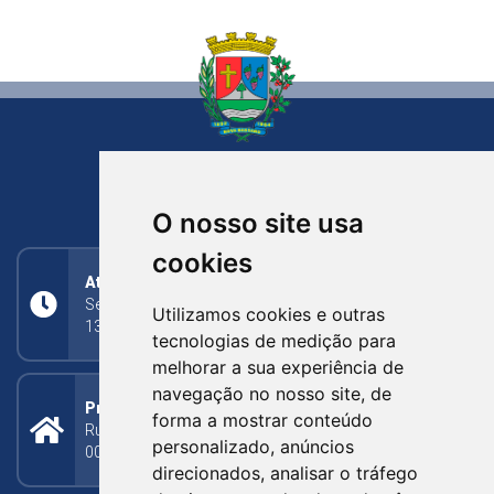
NOVA BASSANO
RIO GRANDE DO SUL
O nosso site usa
cookies
Atendimento
Segunda a Sexta: 8h às 11h30min (manhã);
Utilizamos cookies e outras
13h30min às 17h (tarde)
tecnologias de medição para
melhorar a sua experiência de
navegação no nosso site, de
Prefeitura Municipal
forma a mostrar conteúdo
Rua Silva Jardim, 505 - Bairro Centro - CEP: 95340-
personalizado, anúncios
000
direcionados, analisar o tráfego