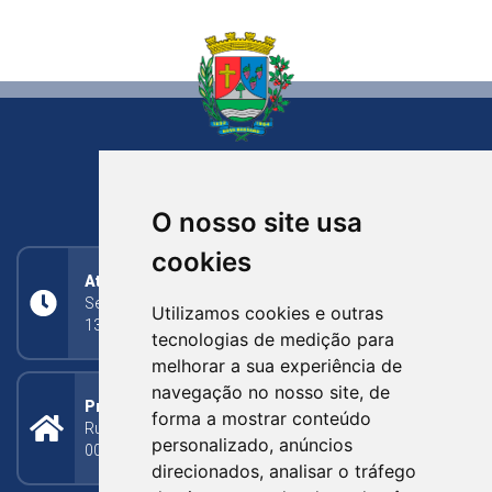
NOVA BASSANO
RIO GRANDE DO SUL
O nosso site usa
cookies
Atendimento
Segunda a Sexta: 8h às 11h30min (manhã);
Utilizamos cookies e outras
13h30min às 17h (tarde)
tecnologias de medição para
melhorar a sua experiência de
navegação no nosso site, de
Prefeitura Municipal
forma a mostrar conteúdo
Rua Silva Jardim, 505 - Bairro Centro - CEP: 95340-
personalizado, anúncios
000
direcionados, analisar o tráfego