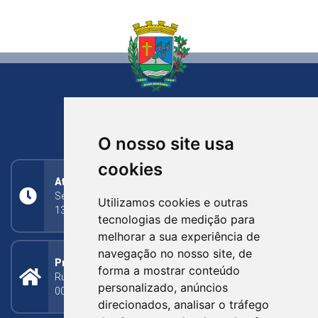
NOVA BASSANO
RIO GRANDE DO SUL
O nosso site usa
cookies
Atendimento
Segunda a Sexta: 8h às 11h30min (manhã);
Utilizamos cookies e outras
13h30min às 17h (tarde)
tecnologias de medição para
melhorar a sua experiência de
navegação no nosso site, de
Prefeitura Municipal
forma a mostrar conteúdo
Rua Silva Jardim, 505 - Bairro Centro - CEP: 95340-
personalizado, anúncios
000
direcionados, analisar o tráfego