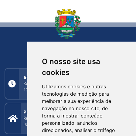
NOVA BASSANO
RIO GRANDE DO SUL
O nosso site usa
cookies
Atendimento
Segunda a Sexta: 8h às 11h30min (manhã);
Utilizamos cookies e outras
13h30min às 17h (tarde)
tecnologias de medição para
melhorar a sua experiência de
navegação no nosso site, de
Prefeitura Municipal
forma a mostrar conteúdo
Rua Silva Jardim, 505 - Bairro Centro - CEP: 95340-
personalizado, anúncios
000
direcionados, analisar o tráfego