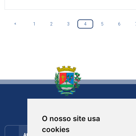
«
1
2
3
4
5
6
NOVA BASSANO
RIO GRANDE DO SUL
O nosso site usa
cookies
Atendimento