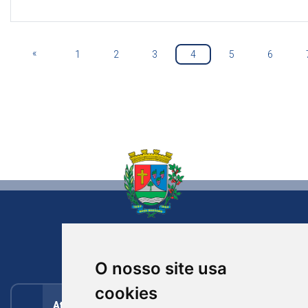
«
1
2
3
4
5
6
NOVA BASSANO
RIO GRANDE DO SUL
O nosso site usa
cookies
Atendimento