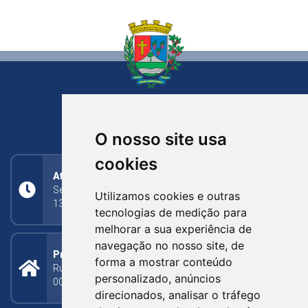
NOVA BASSANO
RIO GRANDE DO SUL
O nosso site usa
cookies
Atendimento
Segunda a Sexta: 8h às 11h30min (manhã);
Utilizamos cookies e outras
13h30min às 17h (tarde)
tecnologias de medição para
melhorar a sua experiência de
navegação no nosso site, de
Prefeitura Municipal
forma a mostrar conteúdo
Rua Silva Jardim, 505 - Bairro Centro - CEP: 95340-
personalizado, anúncios
000
direcionados, analisar o tráfego