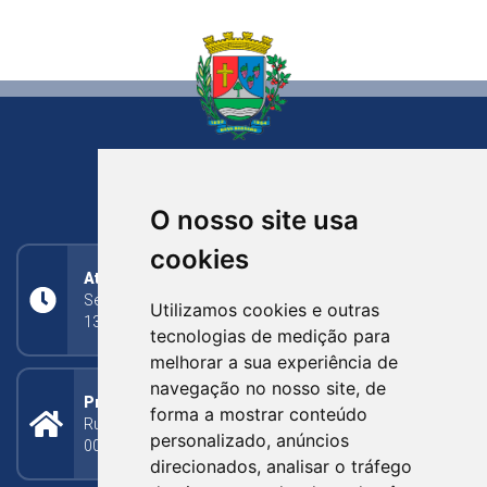
NOVA BASSANO
RIO GRANDE DO SUL
O nosso site usa
cookies
Atendimento
Segunda a Sexta: 8h às 11h30min (manhã);
Utilizamos cookies e outras
13h30min às 17h (tarde)
tecnologias de medição para
melhorar a sua experiência de
navegação no nosso site, de
Prefeitura Municipal
forma a mostrar conteúdo
Rua Silva Jardim, 505 - Bairro Centro - CEP: 95340-
personalizado, anúncios
000
direcionados, analisar o tráfego