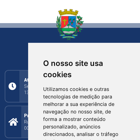
NOVA BASSANO
RIO GRANDE DO SUL
O nosso site usa
cookies
Atendimento
Segunda a Sexta: 8h às 11h30min (manhã);
Utilizamos cookies e outras
13h30min às 17h (tarde)
tecnologias de medição para
melhorar a sua experiência de
navegação no nosso site, de
Prefeitura Municipal
forma a mostrar conteúdo
Rua Silva Jardim, 505 - Bairro Centro - CEP: 95340-
personalizado, anúncios
000
direcionados, analisar o tráfego