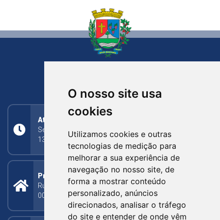
NOVA BASSANO
RIO GRANDE DO SUL
O nosso site usa
cookies
Atendimento
Segunda a Sexta: 8h às 11h30min (manhã);
Utilizamos cookies e outras
13h30min às 17h (tarde)
tecnologias de medição para
melhorar a sua experiência de
navegação no nosso site, de
Prefeitura Municipal
forma a mostrar conteúdo
Rua Silva Jardim, 505 - Bairro Centro - CEP: 95340-
personalizado, anúncios
000
direcionados, analisar o tráfego
do site e entender de onde vêm