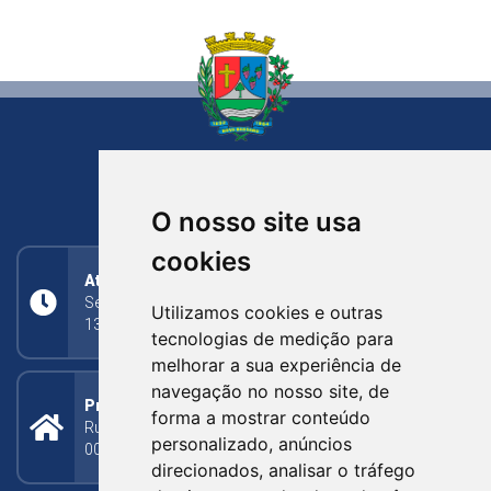
NOVA BASSANO
RIO GRANDE DO SUL
O nosso site usa
cookies
Atendimento
Segunda a Sexta: 8h às 11h30min (manhã);
Utilizamos cookies e outras
13h30min às 17h (tarde)
tecnologias de medição para
melhorar a sua experiência de
navegação no nosso site, de
Prefeitura Municipal
forma a mostrar conteúdo
Rua Silva Jardim, 505 - Bairro Centro - CEP: 95340-
personalizado, anúncios
000
direcionados, analisar o tráfego