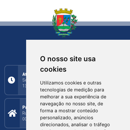
NOVA BASSANO
RIO GRANDE DO SUL
O nosso site usa
cookies
Atendimento
Segunda a Sexta: 8h às 11h30min (manhã);
Utilizamos cookies e outras
13h30min às 17h (tarde)
tecnologias de medição para
melhorar a sua experiência de
navegação no nosso site, de
Prefeitura Municipal
forma a mostrar conteúdo
Rua Silva Jardim, 505 - Bairro Centro - CEP: 95340-
personalizado, anúncios
000
direcionados, analisar o tráfego