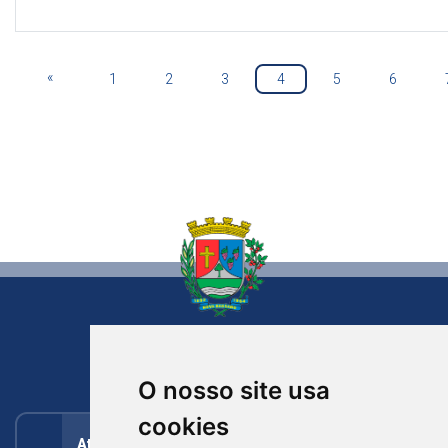
«
1
2
3
4
5
6
NOVA BASSANO
RIO GRANDE DO SUL
O nosso site usa
cookies
Atendimento