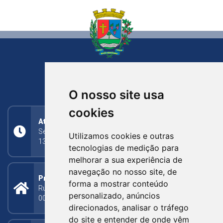
NOVA BASSANO
RIO GRANDE DO SUL
O nosso site usa
cookies
Atendimento
Segunda a Sexta: 8h às 11h30min (manhã);
Utilizamos cookies e outras
13h30min às 17h (tarde)
tecnologias de medição para
melhorar a sua experiência de
navegação no nosso site, de
Prefeitura Municipal
forma a mostrar conteúdo
Rua Silva Jardim, 505 - Bairro Centro - CEP: 95340-
personalizado, anúncios
000
direcionados, analisar o tráfego
do site e entender de onde vêm