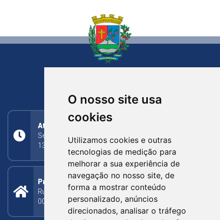
NOVA BASSANO
RIO GRANDE DO SUL
O nosso site usa
cookies
Atendimento
Segunda a Sexta: 8h às 11h30min (manhã);
Utilizamos cookies e outras
13h30min às 17h (tarde)
tecnologias de medição para
melhorar a sua experiência de
navegação no nosso site, de
Prefeitura Municipal
forma a mostrar conteúdo
Rua Silva Jardim, 505 - Bairro Centro - CEP: 95340-
personalizado, anúncios
000
direcionados, analisar o tráfego