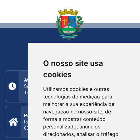
NOVA BASSANO
RIO GRANDE DO SUL
O nosso site usa
cookies
Atendimento
Segunda a Sexta: 8h às 11h30min (manhã);
Utilizamos cookies e outras
13h30min às 17h (tarde)
tecnologias de medição para
melhorar a sua experiência de
navegação no nosso site, de
Prefeitura Municipal
forma a mostrar conteúdo
Rua Silva Jardim, 505 - Bairro Centro - CEP: 95340-
personalizado, anúncios
000
direcionados, analisar o tráfego