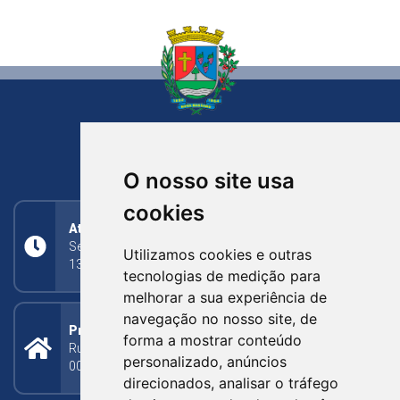
NOVA BASSANO
RIO GRANDE DO SUL
O nosso site usa
cookies
Atendimento
Segunda a Sexta: 8h às 11h30min (manhã);
Utilizamos cookies e outras
13h30min às 17h (tarde)
tecnologias de medição para
melhorar a sua experiência de
navegação no nosso site, de
Prefeitura Municipal
forma a mostrar conteúdo
Rua Silva Jardim, 505 - Bairro Centro - CEP: 95340-
personalizado, anúncios
000
direcionados, analisar o tráfego