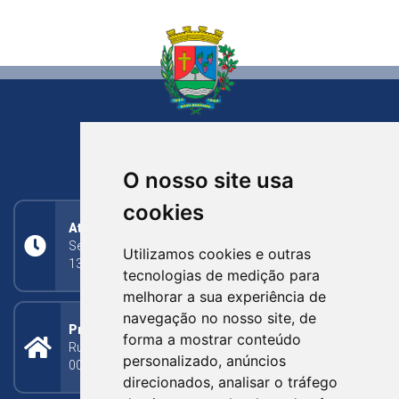
NOVA BASSANO
RIO GRANDE DO SUL
O nosso site usa
cookies
Atendimento
Segunda a Sexta: 8h às 11h30min (manhã);
Utilizamos cookies e outras
13h30min às 17h (tarde)
tecnologias de medição para
melhorar a sua experiência de
navegação no nosso site, de
Prefeitura Municipal
forma a mostrar conteúdo
Rua Silva Jardim, 505 - Bairro Centro - CEP: 95340-
personalizado, anúncios
000
direcionados, analisar o tráfego