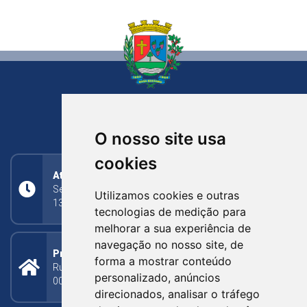
NOVA BASSANO
RIO GRANDE DO SUL
O nosso site usa
cookies
Atendimento
Segunda a Sexta: 8h às 11h30min (manhã);
Utilizamos cookies e outras
13h30min às 17h (tarde)
tecnologias de medição para
melhorar a sua experiência de
navegação no nosso site, de
Prefeitura Municipal
forma a mostrar conteúdo
Rua Silva Jardim, 505 - Bairro Centro - CEP: 95340-
personalizado, anúncios
000
direcionados, analisar o tráfego