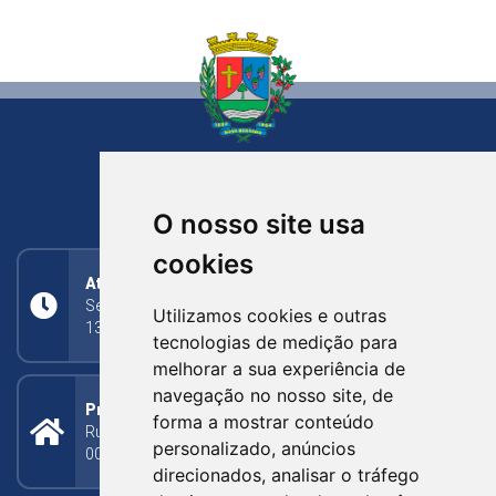
NOVA BASSANO
RIO GRANDE DO SUL
O nosso site usa
cookies
Atendimento
Segunda a Sexta: 8h às 11h30min (manhã);
Utilizamos cookies e outras
13h30min às 17h (tarde)
tecnologias de medição para
melhorar a sua experiência de
navegação no nosso site, de
Prefeitura Municipal
forma a mostrar conteúdo
Rua Silva Jardim, 505 - Bairro Centro - CEP: 95340-
personalizado, anúncios
000
direcionados, analisar o tráfego